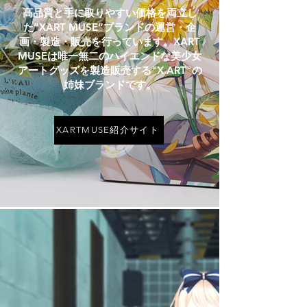
高品質と手に取りやすい価格を両立し
た”XART MUSE”ブランドの運営・企
画・製造・販売を行っています。XART
MUSEは唯一無二のハイエンドな美少女
アートグッズを製造販売する"X ART"の
姉妹ブランドです。
XARTMUSE紹介サイト