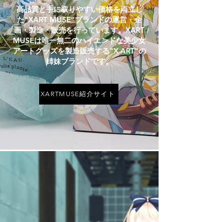
高品質と手に取りやすい価格を両立し
た”XART MUSE”ブランドの運営・企
画・製造・販売を行っています。XART
MUSEは唯一無二のハイエンドな美少女
アートグッズを製造販売する"X ART"の
姉妹ブランドです。
XARTMUSE紹介サイト