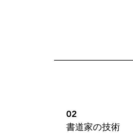
02
​書道家の技術