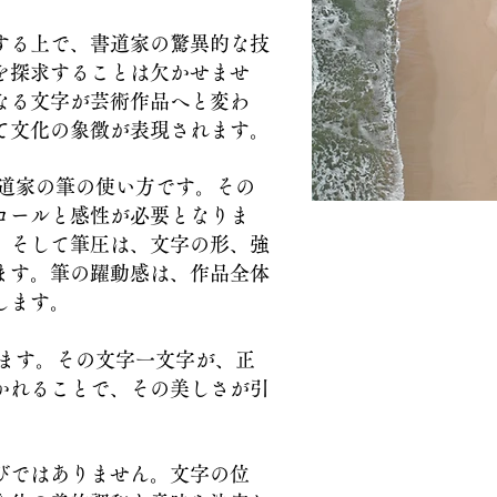
する上で、書道家の驚異的な技
を探求することは欠かせませ
なる文字が芸術作品へと変わ
て文化の象徴が表現されます。
道家の筆の使い方です。その
ロールと感性が必要となりま
、そして筆圧は、文字の形、強
ます。筆の躍動感は、作品全体
します。
ます。その文字一文字が、正
かれることで、その美しさが引
びではありません。文字の位