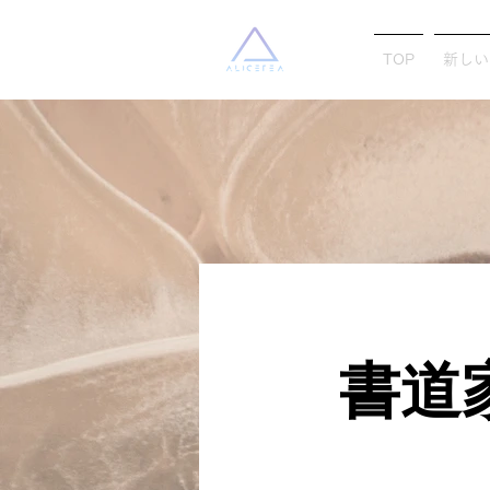
TOP
新しい
​書